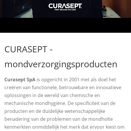
CURASEPT -
mondverzorgingsproducten
Curasept SpA
is opgericht in 2001 met als doel het
creëren van functionele, betrouwbare en innovatieve
oplossingen in de wereld van chemische en
mechanische mondhygiëne. De specificiteit van de
producten en de duidelijke wetenschappelijke
benadering van de problemen van de mondholte
kenmerkten onmiddellijk het merk dat ervoor kiest om