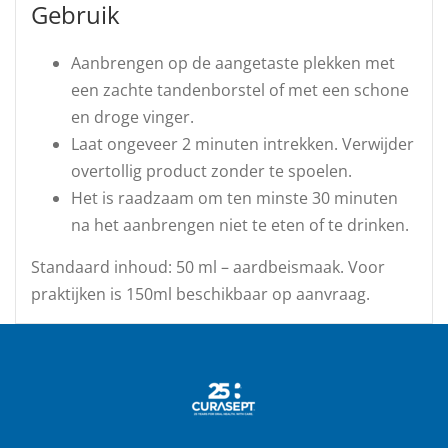
Gebruik
Aanbrengen op de aangetaste plekken met
een zachte tandenborstel of met een schone
en droge vinger.
Laat ongeveer 2 minuten intrekken. Verwijder
overtollig product zonder te spoelen.
Het is raadzaam om ten minste 30 minuten
na het aanbrengen niet te eten of te drinken.
Standaard inhoud: 50 ml – aardbeismaak. Voor
praktijken is 150ml beschikbaar op aanvraag.