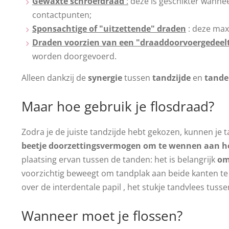
Gewaxte schroefdraad
:
deze is geschikter wannee
contactpunten;
Sponsachtige of "uitzettende" draden
: deze maxi
Draden voorzien van een "draaddoorvoergedeel
worden doorgevoerd.
Alleen dankzij de
synergie
tussen
tandzijde
en
tande
Maar hoe gebruik je flosdraad?
Zodra je de juiste tandzijde hebt gekozen, kunnen je 
beetje doorzettingsvermogen om te wennen
aan he
plaatsing ervan tussen de tanden: het is belangrijk
om
voorzichtig beweegt om tandplak aan beide kanten te v
over de interdentale papil , het stukje tandvlees tuss
Wanneer moet je flossen?