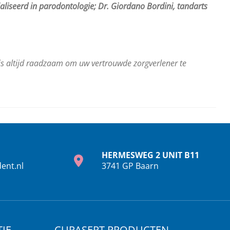
aliseerd in parodontologie; Dr. Giordano Bordini, tandarts
t is altijd raadzaam om uw vertrouwde zorgverlener te
HERMESWEG 2 UNIT B11
ent.nl
3741 GP Baarn
IE
CURASEPT PRODUCTEN