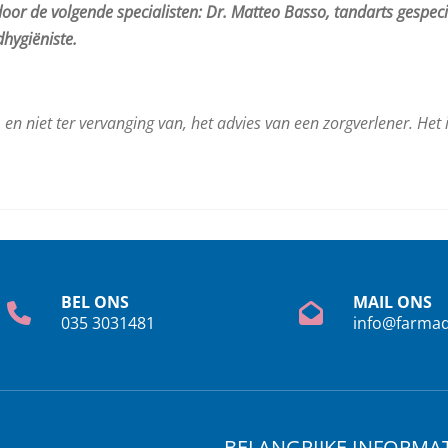
oor de volgende specialisten: Dr. Matteo Basso, tandarts gespeci
dhygiëniste.
 en niet ter vervanging van, het advies van een zorgverlener. He
BEL ONS
MAIL ONS
035 3031481
info@farmad
BELANGRIJKE INFORMAT