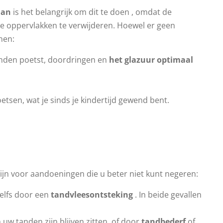
aan
is het belangrijk om dit te doen , omdat de
le oppervlakken te verwijderen. Hoewel er geen
nen:
anden poetst, doordringen en
het glazuur optimaal
oetsen, wat je sinds je kindertijd gewend bent.
n voor aandoeningen die u beter niet kunt negeren:
elfs door een
tandvleesontsteking
. In beide gevallen
uw tanden zijn blijven zitten, of door
tandbederf
of