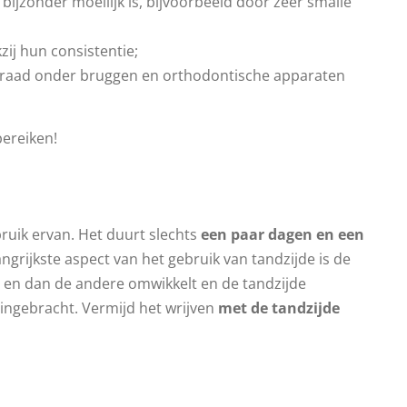
jzonder moeilijk is, bijvoorbeeld door zeer smalle
ij hun consistentie;
e draad onder bruggen en orthodontische apparaten
bereiken!
bruik ervan. Het duurt slechts
een paar dagen en een
angrijkste aspect van het gebruik van tandzijde is de
nd en dan de andere omwikkelt en de tandzijde
 ingebracht. Vermijd het wrijven
met de tandzijde