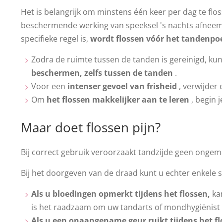
Het is belangrijk om minstens één keer per dag te flo
beschermende werking van speeksel 's nachts afneemt.
specifieke regel is,
wordt flossen vóór het tandenp
Zodra de ruimte tussen de tanden is gereinigd, ku
beschermen, zelfs tussen de tanden
.
Voor een
intenser gevoel van frisheid
, verwijder
Om
het flossen makkelijker aan te leren
, begin j
Maar doet flossen pijn?
Bij correct gebruik veroorzaakt tandzijde geen ongem
Bij het doorgeven van de draad kunt u echter enkel
Als u bloedingen opmerkt tijdens het flossen,
ka
is het raadzaam om uw tandarts of mondhygiënist t
Als u een onaangename geur ruikt tijdens het f