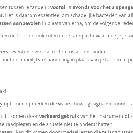
ssen tussen je tanden
;
vooral
' s
avonds voor het slapeng
 Het is daarom essentieel om schadelijke bacteriën van al
oetsen aanbevolen
in plaats van erna, om de volgende rede
nnen de fluoridemoleculen in de tandpasta waarmee je je t
 eerst eventuele voedselresten tussen de tanden;
e met de 'moeilijkste' handeling in plaats van je tanden te p
ak!
e symptomen opmerken die waarschuwingssignalen kunnen zij
n dit komen door
verkeerd gebruik
van het instrument of z
e raadplegen en de situatie niet te onderschatten!
lossen
, kan dit komen door voedselresten die te lang tussen 