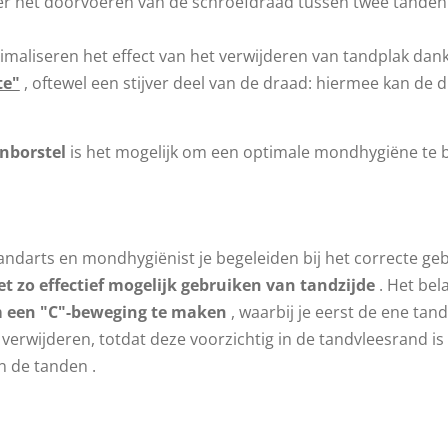
r het doorvoeren van de schroefdraad tussen twee tanden bi
maliseren het effect van het verwijderen van tandplak dankz
te"
, oftewel een stijver deel van de draad: hiermee kan d
nborstel
is het mogelijk om een ​​optimale mondhygiëne te 
tandarts en mondhygiënist je begeleiden bij het correcte ge
t zo effectief mogelijk gebruiken van tandzijde
. Het bel
 een ​​"C"-beweging te maken
, waarbij je eerst de ene ta
erwijderen, totdat deze voorzichtig in de tandvleesrand is
en de tanden .