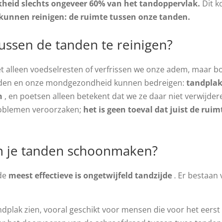
ijkheid slechts ongeveer 60% van het tandoppervlak.
Dit k
 kunnen reinigen:
de ruimte tussen onze tanden.
ussen de tanden te reinigen?
t alleen voedselresten of verfrissen we onze adem, maar b
vinden en onze mondgezondheid kunnen bedreigen:
tandpla
n
, en poetsen alleen betekent dat we ze daar niet verwijder
roblemen veroorzaken;
het is geen toeval dat juist de rui
n je tanden schoonmaken?
 de
meest effectieve is ongetwijfeld tandzijde
. Er bestaan 
dplak zien, vooral geschikt voor mensen die voor het eerst 