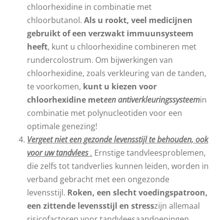
chloorhexidine in combinatie met
chloorbutanol.
Als u rookt, veel medicijnen
gebruikt of een verzwakt immuunsysteem
heeft
, kunt u chloorhexidine combineren met
rundercolostrum. Om bijwerkingen van
chloorhexidine, zoals verkleuring van de tanden,
te voorkomen,
kunt u kiezen voor
chloorhexidine met
een antiverkleuringssysteem
in
combinatie met polynucleotiden voor een
optimale genezing!
Vergeet niet een gezonde levensstijl te behouden, ook
voor uw tandvlees
.
Ernstige tandvleesproblemen,
die zelfs tot tandverlies kunnen leiden, worden in
verband gebracht met een ongezonde
levensstijl.
Roken, een slecht voedingspatroon,
een zittende levensstijl en stress
zijn allemaal
risicofactoren voor tandvleesaandoeningen,