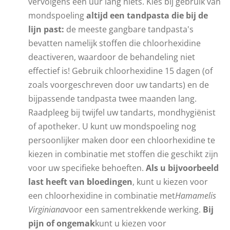
vervolgens een uur lang niets. Kies bij gebruik van
mondspoeling
altijd
een tandpasta die bij de
lijn past:
de meeste gangbare tandpasta's
bevatten namelijk stoffen die chloorhexidine
deactiveren, waardoor de behandeling niet
effectief is! Gebruik chloorhexidine 15 dagen (of
zoals voorgeschreven door uw tandarts) en de
bijpassende tandpasta twee maanden lang.
Raadpleeg bij twijfel uw tandarts, mondhygiënist
of apotheker. U kunt uw mondspoeling nog
persoonlijker maken door een chloorhexidine te
kiezen in combinatie met stoffen die geschikt zijn
voor uw specifieke behoeften.
Als u bijvoorbeeld
last heeft van bloedingen
, kunt u kiezen voor
een chloorhexidine in combinatie met
Hamamelis
Virginiana
voor een samentrekkende werking.
Bij
pijn of ongemak
kunt u kiezen voor