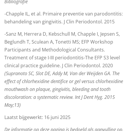
Bibliografie
-Chapple IL, et al. Primaire preventie van parodontitis:
behandeling van gingivitis. J Clin Periodontol. 2015
-Sanz M, Herrera D, Kebschull M, Chapple I, Jepsen S,
Beglundh T, Sculean A, Tonetti MS; EFP Workshop
Participants and Methodological Consultants.
Treatment of stage I-III periodontitis-The EFP S3 level
clinical practice guideline. J Clin Periodontol. 2020
(Supranoto SC, Slot DE, Addy M, Van der Weijden GA. The
effect of chlorhexidine dentifice or gel versus chlorhexidine
mouthwash on plaque, gingivitis, bleeding and tooth
discoloration: a systematic review.
Int J Dent Hyg. 2015
May;13)
Laatst bijgewerkt: 16 juni 2025
De informatie op deze pagina is bedoeld als aanvulling op,