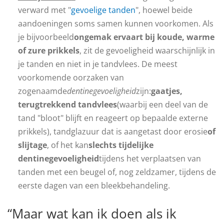
verward met "
gevoelige tanden
", hoewel beide
aandoeningen soms samen kunnen voorkomen. Als
je bijvoorbeeld
ongemak ervaart bij koude, warme
of zure prikkels
, zit de gevoeligheid waarschijnlijk in
je tanden en niet in je tandvlees. De meest
voorkomende oorzaken van
zogenaamde
dentinegevoeligheid
zijn:
gaatjes,
terugtrekkend tandvlees
(waarbij een deel van de
tand "bloot" blijft en reageert op bepaalde externe
prikkels), tandglazuur dat is aangetast door erosie
of
slijtage
, of het kan
slechts tijdelijke
dentinegevoeligheid
tijdens het verplaatsen van
tanden met een beugel of, nog zeldzamer, tijdens de
eerste dagen van een bleekbehandeling.
“Maar wat kan ik doen als ik