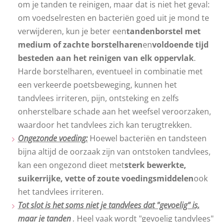
om je tanden te reinigen, maar dat is niet het geval:
om voedselresten en bacteriën goed uit je mond te
verwijderen, kun je beter een
tandenborstel met
medium of zachte borstelharen
en
voldoende tijd
besteden aan het reinigen van elk oppervlak
.
Harde borstelharen, eventueel in combinatie met
een verkeerde poetsbeweging, kunnen het
tandvlees irriteren, pijn, ontsteking en zelfs
onherstelbare schade aan het weefsel veroorzaken,
waardoor het tandvlees zich kan terugtrekken.
Ongezonde voeding:
Hoewel bacteriën en tandsteen
bijna altijd de oorzaak zijn van ontstoken tandvlees,
kan een ongezond dieet met
sterk bewerkte,
suikerrijke, vette of zoute voedingsmiddelen
ook
het tandvlees irriteren.
Tot slot is het soms niet je tandvlees dat "gevoelig" is,
maar je tanden
.
Heel vaak wordt "gevoelig tandvlees"